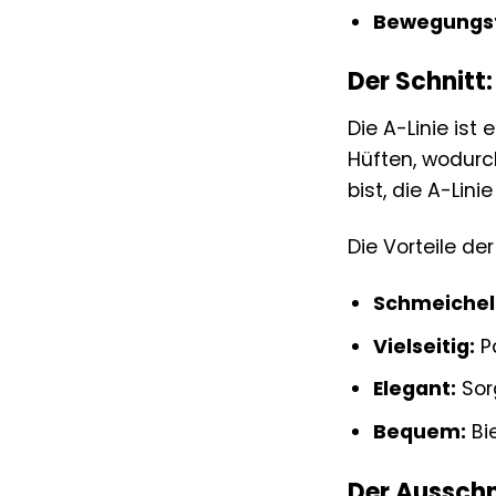
Bewegungsf
Der Schnitt:
Die A-Linie ist 
Hüften, wodurc
bist, die A-Lin
Die Vorteile der
Schmeichel
Vielseitig:
Pa
Elegant:
Sorg
Bequem:
Bi
Der Ausschn