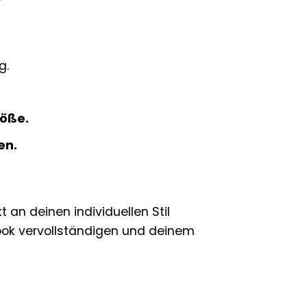
g.
röße.
en.
kt an deinen individuellen Stil
Look vervollständigen und deinem