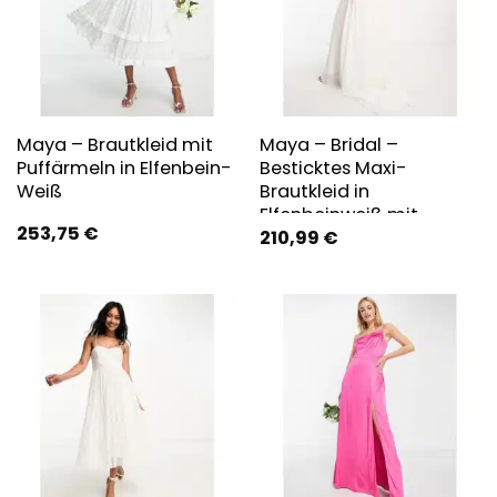
Maya – Brautkleid mit
Maya – Bridal –
Puffärmeln in Elfenbein-
Besticktes Maxi-
Weiß
Brautkleid in
Elfenbeinweiß mit
253,75
€
210,99
€
Puffärmeln