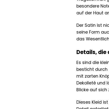
besondere Note.
auf der Haut an
Der Satin ist n
seine Form auc
das Wesentliche
Details, di
Es sind die kle
besticht durch 
mit zarten Knöp
Dekolleté und l
Blicke auf sich 
Dieses Kleid is
Detail gefertig