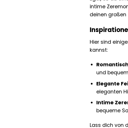
intime Zeremonie
deinen großen T
Inspiration
Hier sind einig
kannst:
Romantisch
und bequemen
Elegante Fei
eleganten Hig
Intime Zere
bequeme San
Lass dich von 