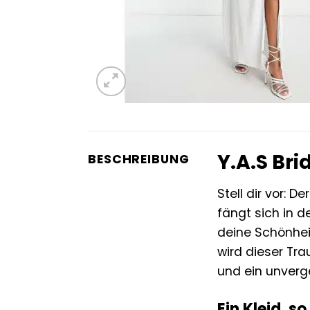
Y.A.S Bri
BESCHREIBUNG
Stell dir vor: 
fängt sich in d
deine Schönhei
wird dieser Trau
und ein unverg
Ein Kleid, s