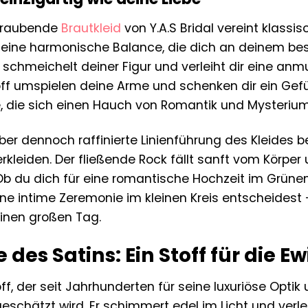
eraubende
Brautkleid
von Y.A.S Bridal vereint klas
 eine harmonische Balance, die dich an deinem bes
 schmeichelt deiner Figur und verleiht dir eine anm
ff umspielen deine Arme und schenken dir ein Ge
te, die sich einen Hauch von Romantik und Mysteri
aber dennoch raffinierte Linienführung des Kleides b
rkleiden. Der fließende Rock fällt sanft vom Körper
b du dich für eine romantische Hochzeit im Grünen,
ne intime Zeremonie im kleinen Kreis entscheidest –
einen großen Tag.
 des Satins: Ein Stoff für die Ew
toff, der seit Jahrhunderten für seine luxuriöse Op
eschätzt wird. Er schimmert edel im Licht und verl