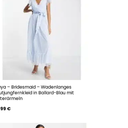
ya – Bridesmaid – Wadenlanges
utjungfernkleid in Ballard-Blau mit
tterärmeln
,99
€