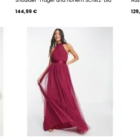
Shoulder-Träger und hohem Schlitz-Lila
Aus
144,99
€
129