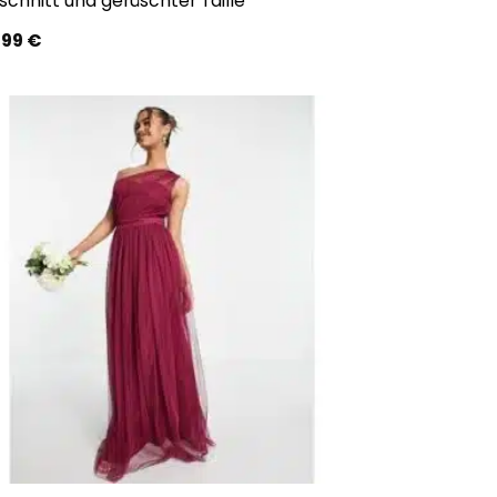
schnitt und gerüschter Taille
,99
€